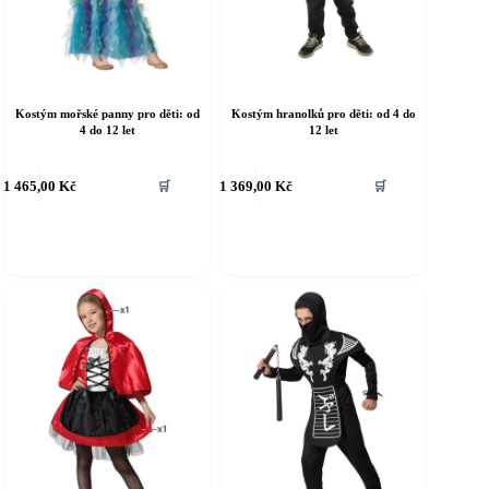
Kostým mořské panny pro děti: od
Kostým hranolků pro děti: od 4 do
4 do 12 let
12 let
ento
Tento
1 465,00
Kč
1 369,00
Kč
🛒
🛒
rodukt
produkt
á
má
íce
více
riant.
variant.
ožnosti
Možnosti
e
lze
ybrat
vybrat
a
na
tránce
stránce
roduktu
produktu