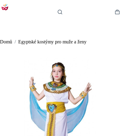
Skip
to
content
Shopping
cart
Domů
/
Egyptské kostýmy pro muže a ženy