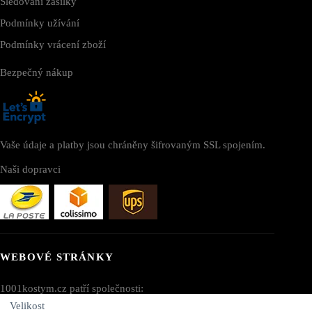
Sledování zásilky
Podmínky užívání
Podmínky vrácení zboží
Bezpečný nákup
Vaše údaje a platby jsou chráněny šifrovaným SSL spojením.
Naši dopravci
WEBOVÉ STRÁNKY
1001kostym.cz patří společnosti:
Velikost