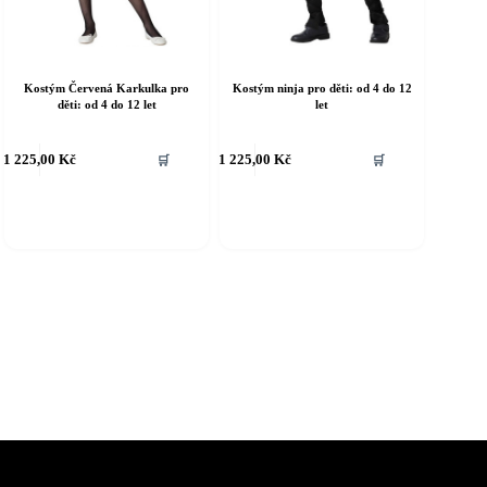
Kostým Červená Karkulka pro
Kostým ninja pro děti: od 4 do 12
děti: od 4 do 12 let
let
ento
Tento
1 225,00
Kč
1 225,00
Kč
🛒
🛒
rodukt
produkt
á
má
íce
více
riant.
variant.
ožnosti
Možnosti
e
lze
ybrat
vybrat
a
na
tránce
stránce
roduktu
produktu