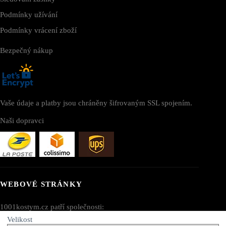
Podmínky užívání
Podmínky vrácení zboží
Bezpečný nákup
Vaše údaje a platby jsou chráněny šifrovaným SSL spojením.
Naši dopravci
WEBOVÉ STRÁNKY
1001kostym.cz patří společnosti:
Velikost
AV SEO LLC