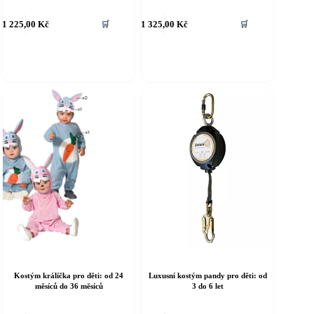
ento
Tento
1 225,00
Kč
1 325,00
Kč
🛒
🛒
rodukt
produkt
á
má
íce
více
riant.
variant.
ožnosti
Možnosti
e
lze
ybrat
vybrat
a
na
tránce
stránce
roduktu
produktu
Kostým králíčka pro děti: od 24
Luxusní kostým pandy pro děti: od
měsíců do 36 měsíců
3 do 6 let
ento
Tento