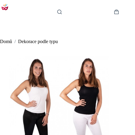
Skip
to
content
Shopping
cart
Domů
/
Dekorace podle typu