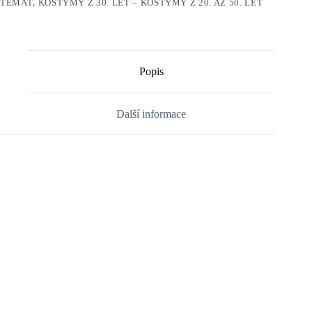
TÉMAT
,
KOSTÝMY Z 30. LET – KOSTÝMY Z 20. AŽ 50. LET
Popis
Další informace