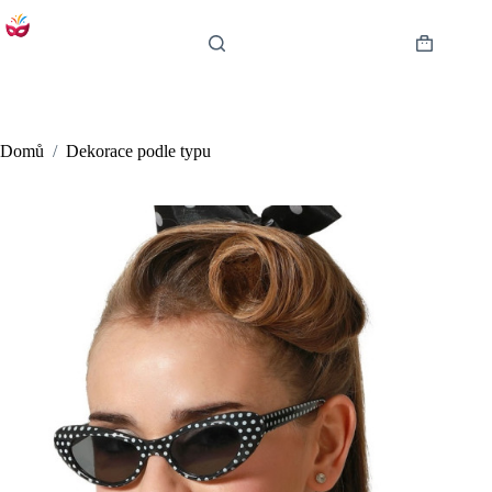
Skip
to
content
Shopping
cart
Domů
/
Dekorace podle typu