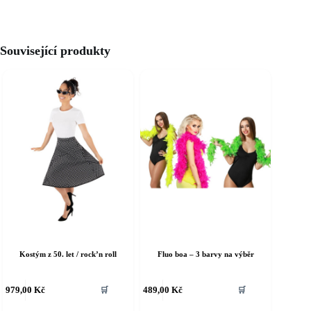
Související produkty
Kostým z 50. let / rock’n roll
Fluo boa – 3 barvy na výběr
ento
Tento
979,00
Kč
489,00
Kč
🛒
🛒
rodukt
produkt
á
má