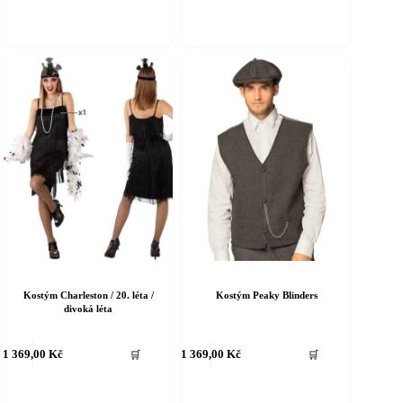
íce
více
riant.
variant.
ožnosti
Možnosti
e
lze
ybrat
vybrat
a
na
tránce
stránce
roduktu
produktu
Kostým Charleston / 20. léta /
Kostým Peaky Blinders
divoká léta
ento
Tento
1 369,00
Kč
1 369,00
Kč
🛒
🛒
rodukt
produkt
á
má
íce
více