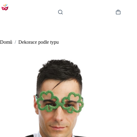
Skip
to
content
Shopping
cart
Domů
/
Dekorace podle typu