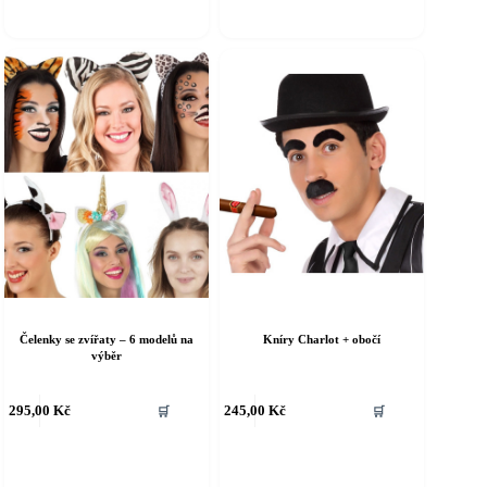
riant.
variant.
ožnosti
Možnosti
e
lze
ybrat
vybrat
a
na
tránce
stránce
roduktu
produktu
Čelenky se zvířaty – 6 modelů na
Kníry Charlot + obočí
výběr
ento
Tento
295,00
Kč
245,00
Kč
🛒
🛒
rodukt
produkt
á
má
íce
více
riant.
variant.