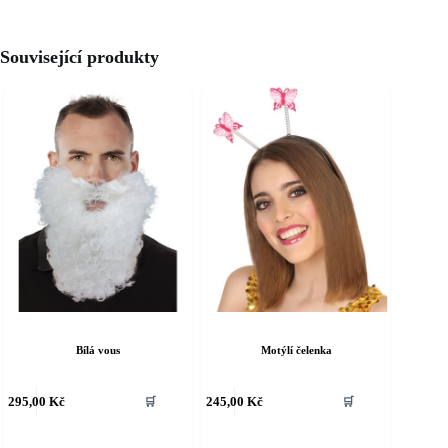
Související produkty
Bílá vous
Motýlí čelenka
ento
Tento
295,00
Kč
245,00
Kč
🛒
🛒
rodukt
produkt
á
má
íce
více